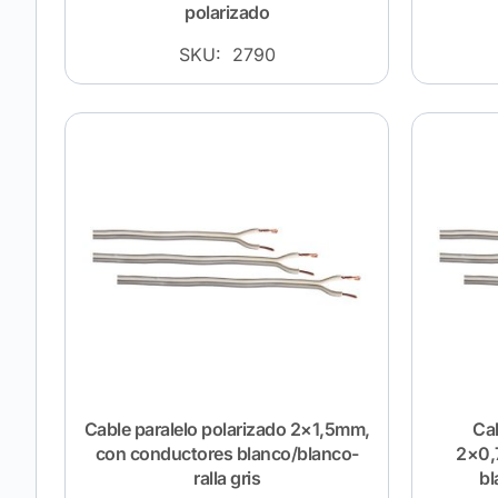
polarizado
SKU: 2790
Cable paralelo polarizado 2×1,5mm,
Cab
con conductores blanco/blanco-
2×0,
ralla gris
bl