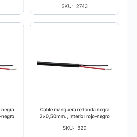
SKU: 2743
 negra
Cable manguera redonda negra
o-negro
2×0,50mm. , interior rojo-negro
SKU: 829