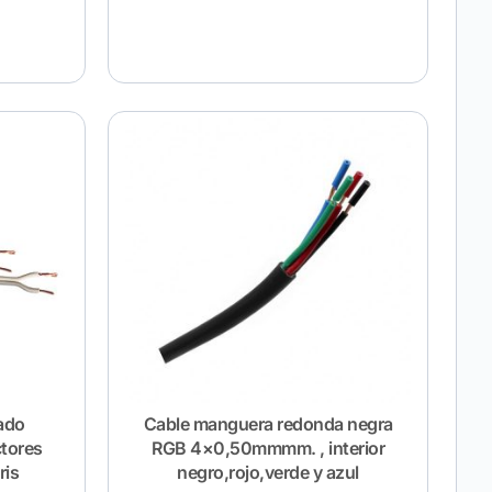
zado
Cable manguera redonda negra
tores
RGB 4×0,50mmmm. , interior
ris
negro,rojo,verde y azul