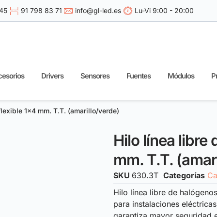
 45
91 798 83 71
info@gl-led.es
Lu-Vi 9:00 - 20:00
esorios
Drivers
Sensores
Fuentes
Módulos
P
flexible 1×4 mm. T.T. (amarillo/verde)
Hilo línea libre
mm. T.T. (amari
SKU
630.3T
Categorías
Ca
Hilo línea libre de halógenos
para instalaciones eléctrica
garantiza mayor seguridad e