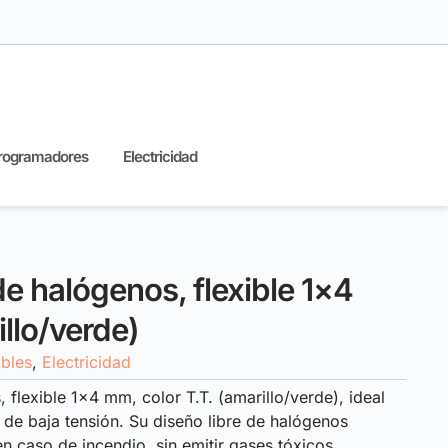
rogramadores
Electricidad
 de halógenos, flexible 1×4
llo/verde)
bles
,
Electricidad
, flexible 1×4 mm, color T.T. (amarillo/verde), ideal
s de baja tensión. Su diseño libre de halógenos
n caso de incendio, sin emitir gases tóxicos.