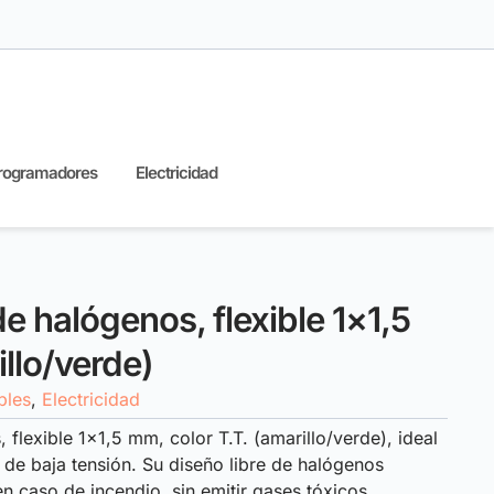
rogramadores
Electricidad
 de halógenos, flexible 1×1,5
llo/verde)
bles
,
Electricidad
, flexible 1×1,5 mm, color T.T. (amarillo/verde), ideal
s de baja tensión. Su diseño libre de halógenos
n caso de incendio, sin emitir gases tóxicos.