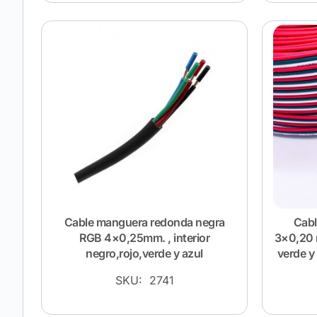
Cable manguera redonda negra
Cabl
RGB 4×0,25mm. , interior
3×0,20 
negro,rojo,verde y azul
verde y 
SKU: 2741