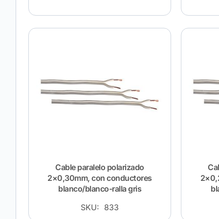
Cable paralelo polarizado
Cab
2×0,30mm, con conductores
2×0,
blanco/blanco-ralla gris
bl
SKU: 833