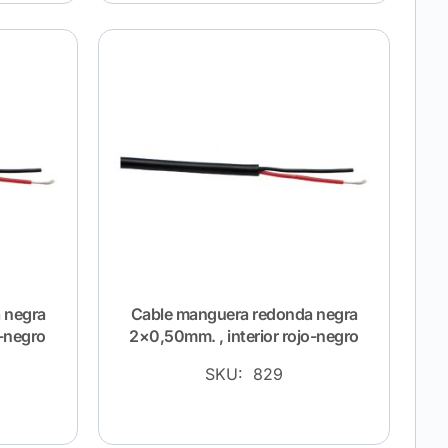
 negra
Cable manguera redonda negra
o-negro
2×0,50mm. , interior rojo-negro
SKU: 829