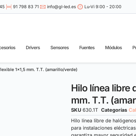
 45
91 798 83 71
info@gl-led.es
Lu-Vi 9:00 - 20:00
esorios
Drivers
Sensores
Fuentes
Módulos
P
flexible 1×1,5 mm. T.T. (amarillo/verde)
Hilo línea libre
mm. T.T. (amari
SKU
630.1T
Categorías
Ca
Hilo línea libre de halógenos
para instalaciones eléctrica
garantiza mayor seguridad e