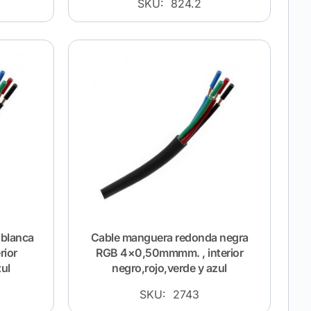
SKU: 824.2
 blanca
Cable manguera redonda negra
rior
RGB 4×0,50mmmm. , interior
zul
negro,rojo,verde y azul
SKU: 2743