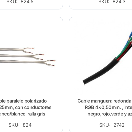
SKU: 824.5
SKU: 824.3
le paralelo polarizado
Cable manguera redonda
25mm, con conductores
RGB 4×0,50mm. , inte
anco/blanco-ralla gris
negro,rojo,verde y a
SKU: 824
SKU: 2742