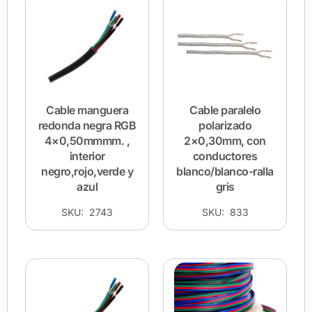
Cable manguera
Cable paralelo
redonda negra RGB
polarizado
4×0,50mmmm. ,
2×0,30mm, con
interior
conductores
negro,rojo,verde y
blanco/blanco-ralla
azul
gris
SKU: 2743
SKU: 833