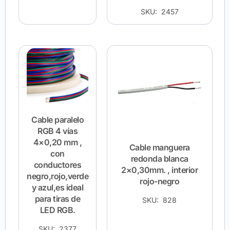
SKU: 2457
Cable paralelo
RGB 4 vías
4×0,20 mm ,
Cable manguera
con
redonda blanca
conductores
2×0,30mm. , interior
negro,rojo,verde
rojo-negro
y azul,es ideal
para tiras de
SKU: 828
LED RGB.
SKU: 2377