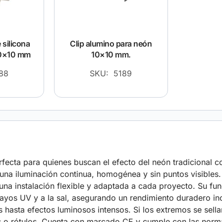
 silicona
Clip alumino para neón
10×10 mm
10×10 mm.
88
SKU: 5189
ecta para quienes buscan el efecto del neón tradicional co
 iluminación continua, homogénea y sin puntos visibles. S
a instalación flexible y adaptada a cada proyecto. Su fund
rayos UV y a la sal, asegurando un rendimiento duradero in
asta efectos luminosos intensos. Si los extremos se sellan
tecas o rótulos. Cuenta con marcado CE y cumple con las