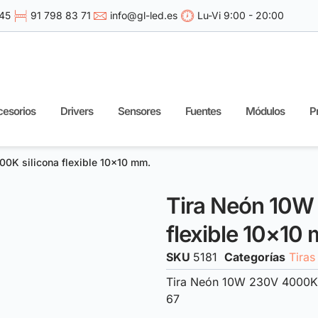
 45
91 798 83 71
info@gl-led.es
Lu-Vi 9:00 - 20:00
esorios
Drivers
Sensores
Fuentes
Módulos
P
0K silicona flexible 10×10 mm.
Tira Neón 10W
flexible 10×10
SKU
5181
Categorías
Tiras
Tira Neón 10W 230V 4000K si
67