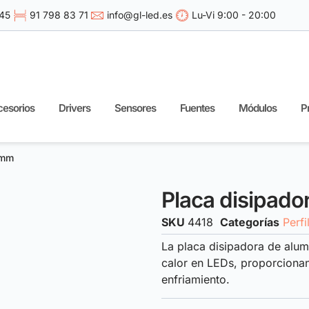
 45
91 798 83 71
info@gl-led.es
Lu-Vi 9:00 - 20:00
esorios
Drivers
Sensores
Fuentes
Módulos
P
3mm
Placa disipado
SKU
4418
Categorías
Perfi
La placa disipadora de alum
calor en LEDs, proporcionan
enfriamiento.