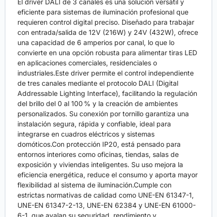
El driver DALI de 3 canales es una solución versátil y
eficiente para sistemas de iluminación profesional que
requieren control digital preciso. Diseñado para trabajar
con entrada/salida de 12V (216W) y 24V (432W), ofrece
una capacidad de 6 amperios por canal, lo que lo
convierte en una opción robusta para alimentar tiras LED
en aplicaciones comerciales, residenciales o
industriales.Este driver permite el control independiente
de tres canales mediante el protocolo DALI (Digital
Addressable Lighting Interface), facilitando la regulación
del brillo del 0 al 100 % y la creación de ambientes
personalizados. Su conexión por tornillo garantiza una
instalación segura, rápida y confiable, ideal para
integrarse en cuadros eléctricos y sistemas
domóticos.Con protección IP20, está pensado para
entornos interiores como oficinas, tiendas, salas de
exposición y viviendas inteligentes. Su uso mejora la
eficiencia energética, reduce el consumo y aporta mayor
flexibilidad al sistema de iluminación.Cumple con
estrictas normativas de calidad como UNE-EN 61347-1,
UNE-EN 61347-2-13, UNE-EN 62384 y UNE-EN 61000-
6-1, que avalan su seguridad, rendimiento y