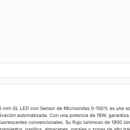
m GL LED con Sensor de Microondas 0-100% es una solució
tivación automatizada. Con una potencia de 18W, garantiza
 fluorescentes convencionales. Su flujo luminoso de 1900 
onamientos, pasillos, almacenes, garajes y zonas de alto t