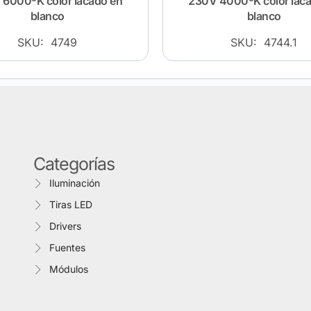
6000ºK color lacado en
230V 4000ºK color lac
blanco
blanco
SKU: 4749
SKU: 4744.1
Categorías
Iluminación
Tiras LED
Drivers
Fuentes
Módulos