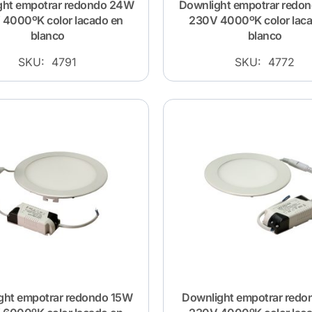
ght empotrar redondo 24W
Downlight empotrar redo
4000ºK color lacado en
230V 4000ºK color lac
blanco
blanco
SKU: 4791
SKU: 4772
ght empotrar redondo 15W
Downlight empotrar red