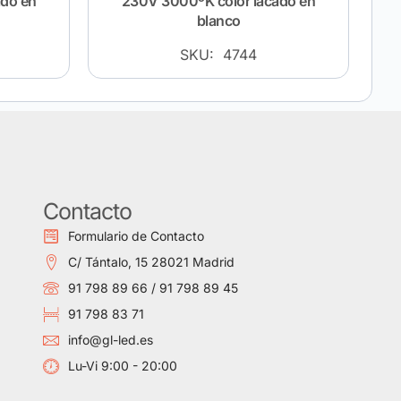
ado en
230V 3000ºK color lacado en
blanco
SKU: 4744
Contacto
Formulario de Contacto
C/ Tántalo, 15 28021 Madrid
91 798 89 66 / 91 798 89 45
91 798 83 71
info@gl-led.es
Lu-Vi 9:00 - 20:00