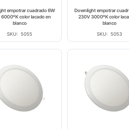
ght empotrar cuadrado 6W
Downlight empotrar cuad
6000ºK color lacado en
230V 3000ºK color lac
blanco
blanco
SKU: 5055
SKU: 5053