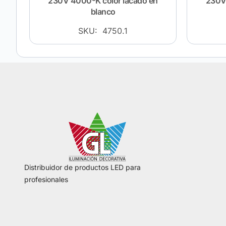
230V 4000ºK color lacado en
230V 
blanco
SKU: 4750.1
Distribuidor de productos LED para
profesionales