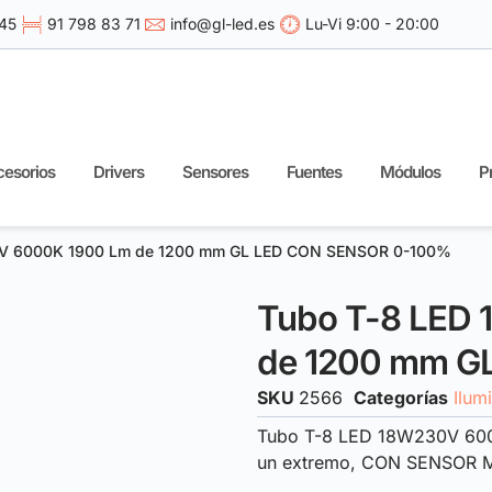
 45
91 798 83 71
info@gl-led.es
Lu-Vi 9:00 - 20:00
esorios
Drivers
Sensores
Fuentes
Módulos
P
0V 6000K 1900 Lm de 1200 mm GL LED CON SENSOR 0-100%
Tubo T-8 LED
de 1200 mm G
SKU
2566
Categorías
Ilum
Tubo T-8 LED 18W230V 600
un extremo, CON SENSOR