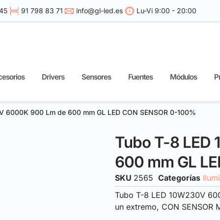
 45
91 798 83 71
info@gl-led.es
Lu-Vi 9:00 - 20:00
esorios
Drivers
Sensores
Fuentes
Módulos
P
0V 6000K 900 Lm de 600 mm GL LED CON SENSOR 0-100%
Tubo T-8 LED
600 mm GL L
SKU
2565
Categorías
Ilum
Tubo T-8 LED 10W230V 600
un extremo, CON SENSOR