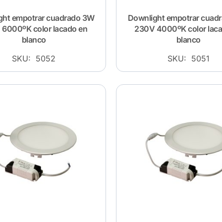
ght empotrar cuadrado 3W
Downlight empotrar cuad
6000ºK color lacado en
230V 4000ºK color lac
blanco
blanco
SKU: 5052
SKU: 5051