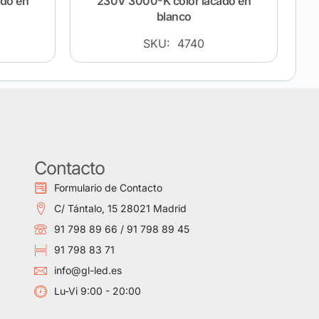
ado en
230V 3000ºK color lacado en
blanco
SKU: 4740
Contacto
Formulario de Contacto
C/ Tántalo, 15 28021 Madrid
91 798 89 66 / 91 798 89 45
91 798 83 71
info@gl-led.es
Lu-Vi 9:00 - 20:00