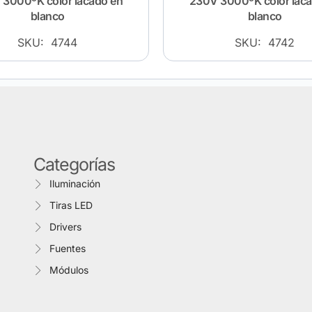
3000ºK color lacado en
230V 3000ºK color lac
blanco
blanco
SKU: 4744
SKU: 4742
Categorías
Iluminación
Tiras LED
Drivers
Fuentes
Módulos