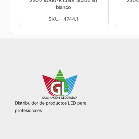
230V 4000ºK color lacado en
230V 
blanco
SKU: 4744.1
Distribuidor de productos LED para
profesionales