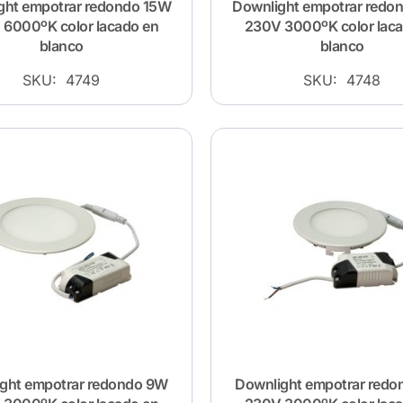
ght empotrar redondo 15W
Downlight empotrar redo
6000ºK color lacado en
230V 3000ºK color lac
blanco
blanco
SKU: 4749
SKU: 4748
ght empotrar redondo 9W
Downlight empotrar red