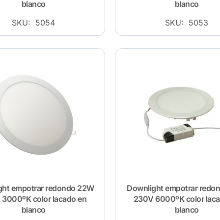
blanco
blanco
SKU: 5054
SKU: 5053
ght empotrar redondo 22W
Downlight empotrar redo
3000ºK color lacado en
230V 6000ºK color lac
blanco
blanco