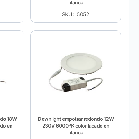
blanco
SKU: 5052
ndo 18W
Downlight empotrar redondo 12W
ado en
230V 6000ºK color lacado en
blanco