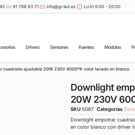
 45
91 798 83 71
info@gl-led.es
Lu-Vi 9:00 - 20:00
esorios
Drivers
Sensores
Fuentes
Módulos
P
r cuadrado ajustable 20W 230V 6000ºK color lacado en blanco
Downlight empo
20W 230V 6000
SKU
5087
Categorías
Down
Downlight empotrar cuadra
en color blanco con driver 