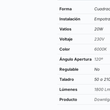
Forma
Cuadra
Instalación
Empotra
Vatios
20W
Voltaje
230V
Color
6000K
Ángulo Apertura
120º
Regulable
No
Taladro
50 a 21
Lúmenes
1800 L
Producto
Downlig