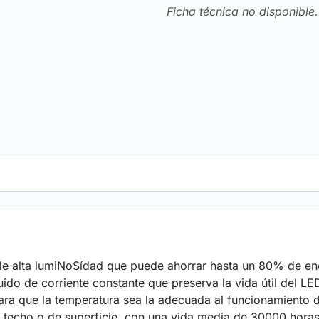
Ficha técnica no disponible.
 alta lumiNoSídad que puede ahorrar hasta un 80% de energí
uido de corriente constante que preserva la vida útil del LED
ara que la temperatura sea la adecuada al funcionamiento d
so techo o de superficie, con una vida media de 30000 hora