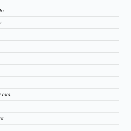
do
r
0 mm.
m
ht