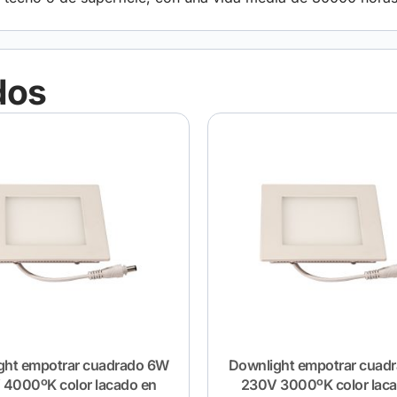
dos
ght empotrar cuadrado 6W
Downlight empotrar cuad
4000ºK color lacado en
230V 3000ºK color lac