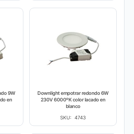
ondo 9W
Downlight empotrar redondo 6W
ado en
230V 6000ºK color lacado en
blanco
SKU: 4743