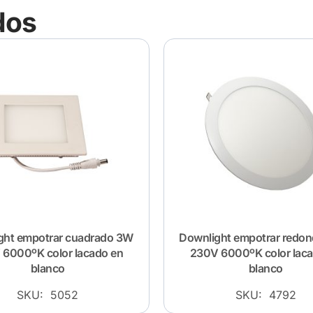
dos
ght empotrar cuadrado 3W
Downlight empotrar redo
6000ºK color lacado en
230V 6000ºK color lac
blanco
blanco
SKU: 5052
SKU: 4792