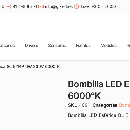
 45
91 798 83 71
info@gl-led.es
Lu-Vi 9:00 - 20:00
esorios
Drivers
Sensores
Fuentes
Módulos
P
rica GL E-14P 6W 230V 6000°K
Bombilla LED 
6000°K
SKU
4091
Categorías
Bomb
Bombilla LED Esférica GL 