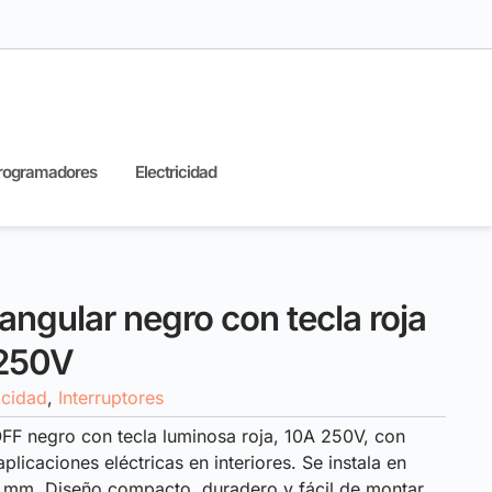
rogramadores
Electricidad
tangular negro con tecla roja
 250V
icidad
,
Interruptores
OFF negro con tecla luminosa roja, 10A 250V, con
plicaciones eléctricas en interiores. Se instala en
4 mm. Diseño compacto, duradero y fácil de montar