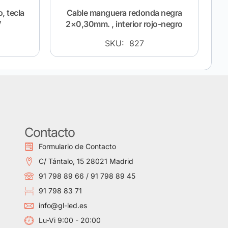
, tecla
Cable manguera redonda negra
V
2×0,30mm. , interior rojo-negro
SKU: 827
Contacto
Formulario de Contacto
C/ Tántalo, 15 28021 Madrid
91 798 89 66 / 91 798 89 45
91 798 83 71
info@gl-led.es
Lu-Vi 9:00 - 20:00