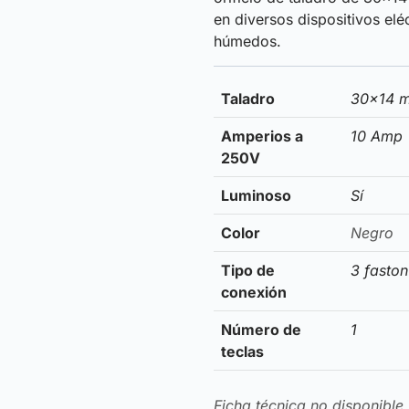
en diversos dispositivos elé
húmedos.
Taladro
30×14 
Amperios a
10 Amp
250V
Luminoso
Sí
Color
Negro
Tipo de
3 fasto
conexión
Número de
1
teclas
Ficha técnica no disponible.