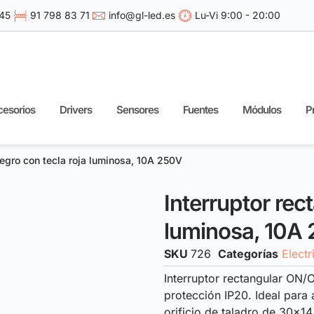
 45
91 798 83 71
info@gl-led.es
Lu-Vi 9:00 - 20:00
esorios
Drivers
Sensores
Fuentes
Módulos
P
negro con tecla roja luminosa, 10A 250V
Interruptor rec
luminosa, 10A
SKU
726
Categorías
Electr
Interruptor rectangular ON/
protección IP20. Ideal para a
orificio de taladro de 30×1