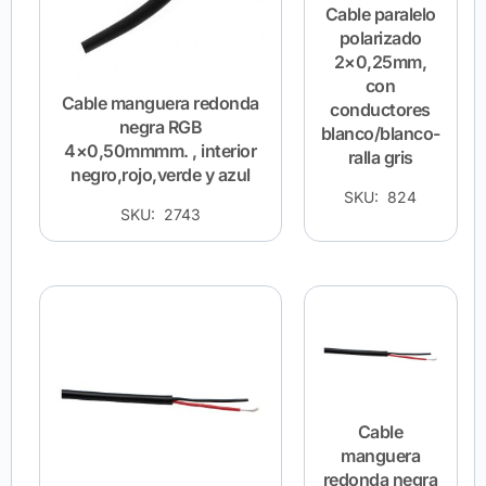
Cable paralelo
polarizado
2×0,25mm,
con
Cable manguera redonda
conductores
negra RGB
blanco/blanco-
4×0,50mmmm. , interior
ralla gris
negro,rojo,verde y azul
SKU: 824
SKU: 2743
Cable
manguera
redonda negra