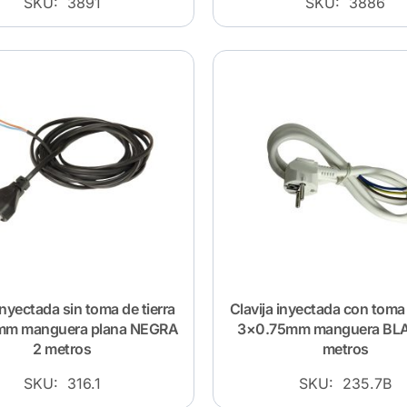
SKU: 3891
SKU: 3886
inyectada sin toma de tierra
Clavija inyectada con toma 
mm manguera plana NEGRA
3×0.75mm manguera BL
2 metros
metros
SKU: 316.1
SKU: 235.7B