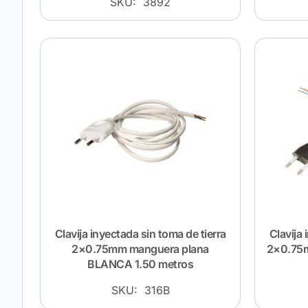
SKU: 3892
Clavija inyectada sin toma de tierra
Clavija 
2×0.75mm manguera plana
2×0.75
BLANCA 1.50 metros
SKU: 316B