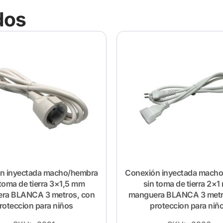
dos
n inyectada macho/hembra
Conexión inyectada mach
toma de tierra 3×1,5 mm
sin toma de tierra 2×
ra BLANCA 3 metros, con
manguera BLANCA 3 metr
roteccion para niños
proteccion para niñ