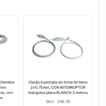
o/hembra
Clavija inyectada sin toma de tierra
1 mm
2×0.75mm, CON INTERRUPTOR
os, con
manguera plana BLANCA 2 metros
os
SKU: 246.7B