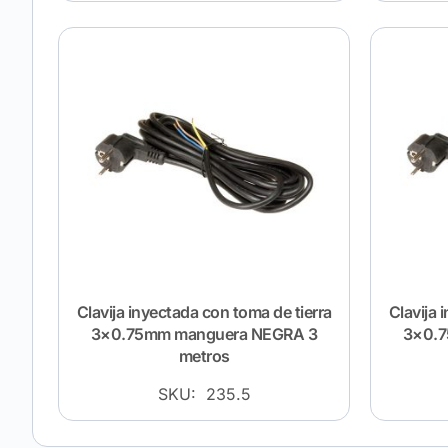
Clavija inyectada con toma de tierra
Clavija 
3×0.75mm manguera NEGRA 3
3×0.
metros
SKU: 235.5