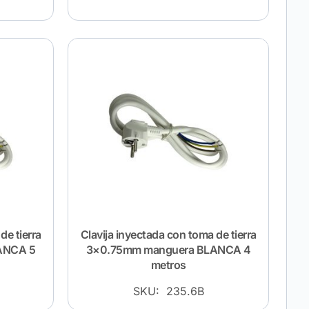
de tierra
Clavija inyectada con toma de tierra
ANCA 5
3×0.75mm manguera BLANCA 4
metros
SKU: 235.6B