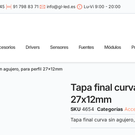
 45
91 798 83 71
info@gl-led.es
Lu-Vi 9:00 - 20:00
esorios
Drivers
Sensores
Fuentes
Módulos
P
in agujero, para perfil 27x12mm
Tapa final curva
27x12mm
SKU
4654
Categorías
Acce
Tapa final curva sin agujer