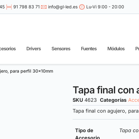
 45
91 798 83 71
info@gl-led.es
Lu-Vi 9:00 - 20:00
esorios
Drivers
Sensores
Fuentes
Módulos
P
jero, para perfil 30x10mm
Tapa final con
SKU
4623
Categorías
Acce
Tapa final con agujero, par
Tipo de
Tapa co
Accesorio